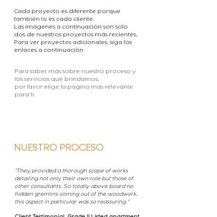
Cada proyecto es diferente porque
también lo es cada cliente
Las imágenes a continuación son solo
dos de nuestros proyectos más recientes.
Para ver proyectos adicionales, siga los
enlaces a continuación
Para saber más sobre nuestro proceso y
los servicios que brindamos,
por favor elige la página más relevante
para ti
NUESTRO PROCESO
"They provided a thorough scope of works
detailing not only their own role but those of
other consultants. So totally above board no
hidden gremlins coming out of the woodwork,
this aspect in particular was so reassuring."