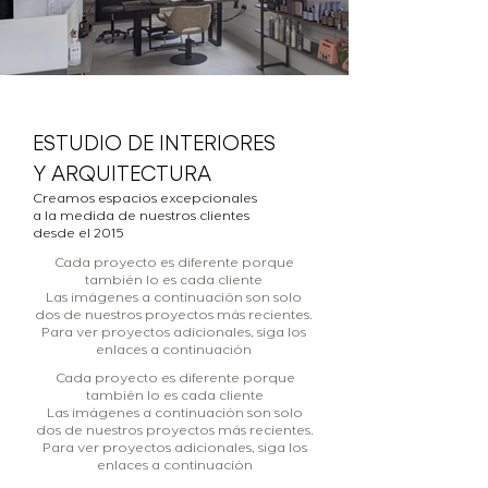
Shunji, Fitzrovia
Westminster, Grade II listed
La Gamba, Royal Festival Hall,
Westminster, Grade II listed
Bleecker Westfield White City,
Apartment in Chelsea, London
Shunji, Covent Garden
Apartment in Chelsea, London
Bleecker Bloomberg, London
apartment refurbishment
London
apartment refurbishment
London
ESTUDIO DE INTERIORES
Exclusive hair salon interior design project in
High-end bespoke residential interior design
Exclusive hair salon interior design project in
High-end bespoke residential interior design
Modern burger restaurant concept design
project in London by ©atelierEURA
project in London by ©atelierEURA
project in London by ©atelierEURA Photo by
London by ©atelierEURA
London by ©atelierEURA
Y ARQUITECTURA
High-end bespoke residential interior design
High-end bespoke residential interior design
Modern high end Foodcourt hospitality design
©morleyvonsternberg
project in London by ©atelierEURA
project in London by ©atelierEURA
project in London by ©atelierEURA
Creamos espacios excepcionales
a la medida de nuestros clientes
desde el 2015
Cada proyecto es diferente porque
también lo es cada cliente
Las imágenes a continuación son solo
dos de nuestros proyectos más recientes.
Para ver proyectos adicionales, siga los
enlaces a continuación
Cada proyecto es diferente porque
también lo es cada cliente
Las imágenes a continuación son solo
dos de nuestros proyectos más recientes.
Para ver proyectos adicionales, siga los
enlaces a continuación